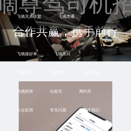
嘀尊驾司机
飞嘀兄弟联盟
飞嘀杰通
合作共赢，携手前行
飞嘀红海
飞嘀捷行
飞嘀接好单
飞嘀东邱
飞嘀优行
飞嘀约车
飞嘀王者
飞嘀拼拼
出租车
网约车
车台应用
常见问题
关于我们