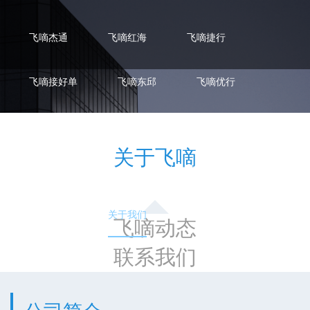
飞嘀杰通
飞嘀红海
飞嘀捷行
飞嘀接好单
飞嘀东邱
飞嘀优行
飞
飞嘀约车
飞嘀王者
飞嘀拼拼
关于飞嘀
出租车
网约车
车台应用
让您的出行
常见问题
关于我们
飞嘀动态
联系我们